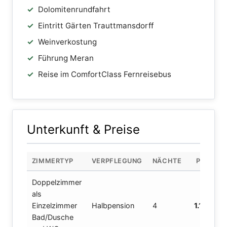
Dolomitenrundfahrt
Eintritt Gärten Trauttmansdorff
Weinverkostung
Führung Meran
Reise im ComfortClass Fernreisebus
Unterkunft & Preise
ZIMMERTYP
VERPFLEGUNG
NÄCHTE
PREIS P.
Doppelzimmer
als
Einzelzimmer
Halbpension
4
1.195,00 
Bad/Dusche